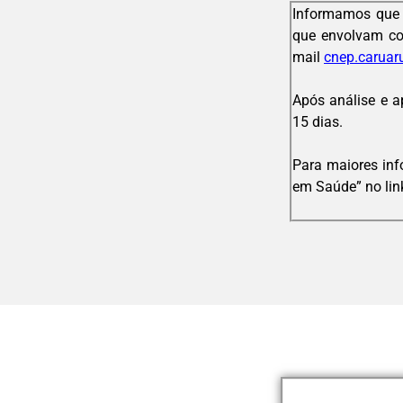
Informamos que 
que envolvam col
mail
cnep.carua
Após análise e a
15 dias.
Para maiores inf
em Saúde” no lin